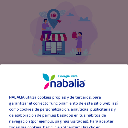
Ahorra en tu local comercial o
negocio con una tarifa eléctrica
personalizada
Ahorra cada mes con nuestras
tarifas de luz para
NABALIA utiliza cookies propias y de terceros, para
negocios
y maximiza la eficiencia de tu local
garantizar el correcto funcionamiento de este sitio web, así
como cookies de personalización, analíticas, publicitarias y
comercial.
de elaboración de perfiles basados en tus hábitos de
navegación (por ejemplo, páginas visitadas). Para aceptar
todas las cookies, haz clic en “Aceptar”. Haz clic en