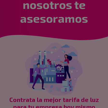
nosotros te
asesoramos
Contrata la mejor tarifa de luz
para tu empresa hoy mismo