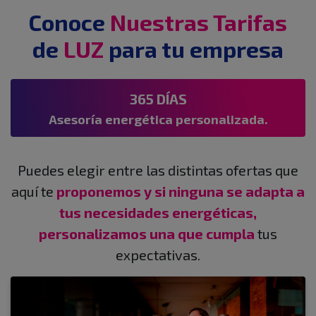
Conoce
Nuestras Tarifas
de
LUZ
para tu empresa
365 DÍAS
Asesoría energética personalizada.
Puedes elegir entre las distintas ofertas que
aquí te
proponemos y si ninguna se adapta a
tus necesidades energéticas,
personalizamos una que cumpla
tus
expectativas.