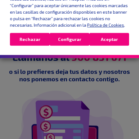
“Configurar” para aceptar únicamente las cookies marcadas
en las casillas de configuración disponibles en este banner
o pulsa en “Rechazar” para rechazar las cookies no
necesarias. Información adicional en la
Política de Cookies
.
Ponte en contacto con nosotros y
encontraremos la
tarifa que mejor se
Rechazar
Configurar
Aceptar
adapte
a tus necesidades.
Llámanos al
900 831 671
o si lo prefieres deja tus datos y nosotros
nos ponemos en contacto contigo.