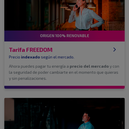
ORIGEN 100% RENOVABLE
Tarifa FREEDOM
Precio
indexado
según el mercado.
Ahora puedes pagar tu energía a
precio del mercado
y con
la seguridad de poder cambiarte en el momento que quieras
y sin penalizaciones.