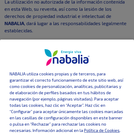
La utilización no autorizada de la información contenida
en esta Web, su reventa, así como la lesión de los
derechos de propiedad industrial e intelectual de
NABALIA
, dará lugar a las responsabilidades legalmente
establecidas.
HIPERENLACES
La Web puede poner a tu disposición como Usuario
dispositivos técnicos de enlace (tales como, links,
banners, botones), que permitan acceder a sitios web
NABALIA utiliza cookies propias y de terceros, para
pertenecientes y/o gestionados por terceros (“Sitios
garantizar el correcto funcionamiento de este sitio web, así
Enlazados”). La instalación de estos enlaces tiene por
como cookies de personalización, analíticas, publicitarias y
único objeto facilitar el acceso a la información,
de elaboración de perfiles basados en tus hábitos de
navegación (por ejemplo, páginas visitadas). Para aceptar
contenidos y servicios disponibles en dichos Sitios
todas las cookies, haz clic en “Aceptar”. Haz clic en
Enlazados.
“Configurar” para aceptar únicamente las cookies marcadas
en las casillas de configuración disponibles en este banner
NABALIA
no ofrece ni comercializa por sí ni por medio de
o pulsa en “Rechazar” para rechazar las cookies no
tercero la información, contenidos y servicios
necesarias. Información adicional en la
Política de Cookies
.
disponibles en los Sitios Enlazados, ni los controla