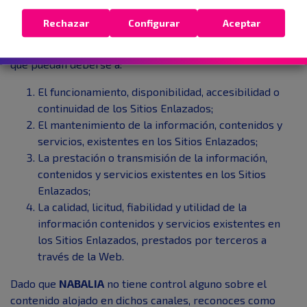
previamente, aprueba, recomienda, vigila ni hace propios.
Rechazar
Configurar
Aceptar
NABALIA
no garantiza ni asume ningún tipo de
responsabilidad por los daños y perjuicios de toda clase
que puedan deberse a:
El funcionamiento, disponibilidad, accesibilidad o
continuidad de los Sitios Enlazados;
El mantenimiento de la información, contenidos y
servicios, existentes en los Sitios Enlazados;
La prestación o transmisión de la información,
contenidos y servicios existentes en los Sitios
Enlazados;
La calidad, licitud, fiabilidad y utilidad de la
información contenidos y servicios existentes en
los Sitios Enlazados, prestados por terceros a
través de la Web.
Dado que
NABALIA
no tiene control alguno sobre el
contenido alojado en dichos canales, reconoces como