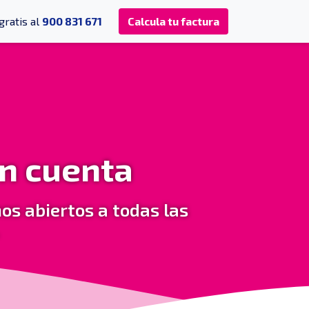
gratis al
900 831 671
Calcula tu factura
ón cuenta
os abiertos a todas las