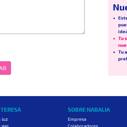
Nu
Est
pue
ide
Tu 
nue
Tu 
pref
AR
NTERESA
SOBRE NABALIA
s luz
Empresa
s gas
Colaboradores