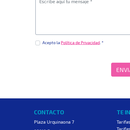
Acepto la
Política de Privacidad
. *
ENVI
CONTACTO
TE I
Plaza Urquinaona 7
Tarifa
Tarifa