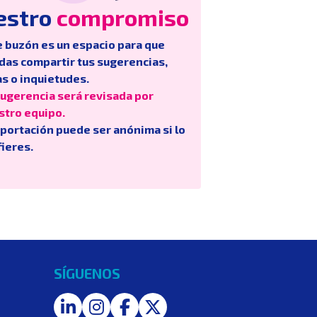
estro
compromiso
e buzón es un espacio para que
das compartir tus sugerencias,
as o inquietudes.
sugerencia será revisada por
stro equipo.
aportación puede ser anónima si lo
ieres.
SÍGUENOS
LinkedIn
Instagram
Facebook
Twitter