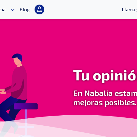
cia
Blog
Llama 
Tu opini
En Nabalia estam
mejoras posibles.