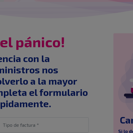
el pánico!
encia con la
ministros nos
lverlo a la mayor
pleta el formulario
ápidamente.
Ca
Si lo 