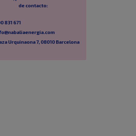
de contacto:
0 831 671
fo@nabaliaenergia.com
aza Urquinaona 7, 08010 Barcelona