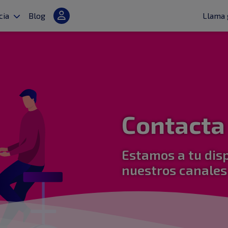
cia
Blog
Llama 
Contacta
Estamos a tu disp
nuestros canales