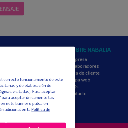
ENSAJE
NTERESA
SOBRE NABALIA
s luz
Empresa
s gas
Colaboradores
ncia energética
Área de cliente
ios
Mapa web
 el correcto funcionamiento de este
licitarias y de elaboración de
aje
FAQs
áginas visitadas). Para aceptar
 luz hoy
Contacto
ar” para aceptar únicamente las
 en este banner o pulsa en
ón adicional en la
Política de