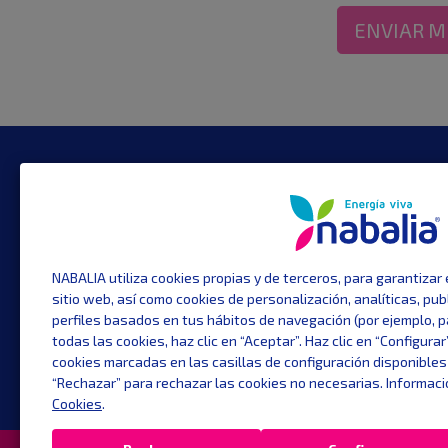
ENVIAR M
CONTACTO
TE I
Plaza Urquinaona 7
Tarifa
Tarifa
08010 Barcelona
Eficie
Gran Vía, 16. 1ª - Puerta 3
Servic
NABALIA utiliza cookies propias y de terceros, para garantizar
sitio web, así como cookies de personalización, analíticas, pub
28013 Madrid
Arbitr
perfiles basados en tus hábitos de navegación (por ejemplo, p
Precio
info@nabaliaenergia.com
todas las cookies, haz clic en “Aceptar”. Haz clic en “Configur
cookies marcadas en las casillas de configuración disponibles
900 831 671
“Rechazar” para rechazar las cookies no necesarias. Informaci
Cookies
.