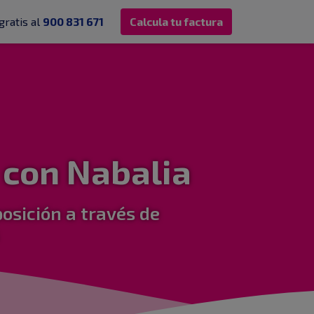
gratis al
900 831 671
Calcula tu factura
 con Nabalia
osición a través de