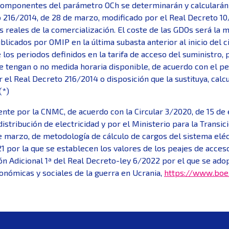
componentes del parámetro OCh se determinarán y calcularán s
16/2014, de 28 de marzo, modificado por el Real Decreto 10/
s reales de la comercialización. El coste de las GDOs será la 
publicados por OMIP en la última subasta anterior al inicio del
os periodos definidos en la tarifa de acceso del suministro, 
 tengan o no medida horaria disponible, de acuerdo con el pe
 el Real Decreto 216/2014 o disposición que la sustituya, calc
(*)
nte por la CNMC, de acuerdo con la Circular 3/2020, de 15 de 
distribución de electricidad y por el Ministerio para la Transi
e marzo, de metodología de cálculo de cargos del sistema eléc
por la que se establecen los valores de los peajes de acceso 
ión Adicional 1ª del Real Decreto-ley 6/2022 por el que se ad
onómicas y sociales de la guerra en Ucrania,
https://www.boe