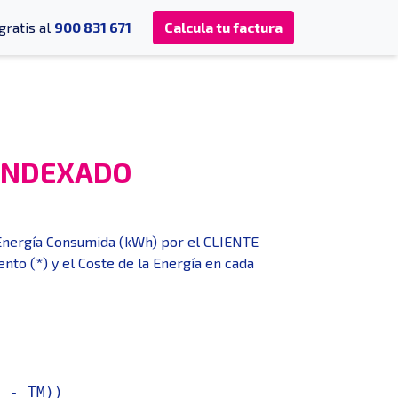
gratis al
900 831 671
Calcula tu factura
 INDEXADO
 Energía Consumida (kWh) por el CLIENTE
nto (*) y el Coste de la Energía en cada
1 - TM))