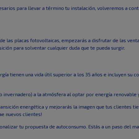
arios para llevar a término tu instalación, volveremos a contac
n de las placas fotovoltaicas, empezarás a disfrutar de las ven
ición para solventar cualquier duda que te pueda surgir.
gía tienen una vida útil superior a los 35 años e incluyen su 
o invernadero) a la atmósfera al optar por energía renovable 
transición energética y mejorarás la imagen que tus clientes t
ae nuevos clientes!
alizar tu propuesta de autoconsumo. Estás a un paso del may