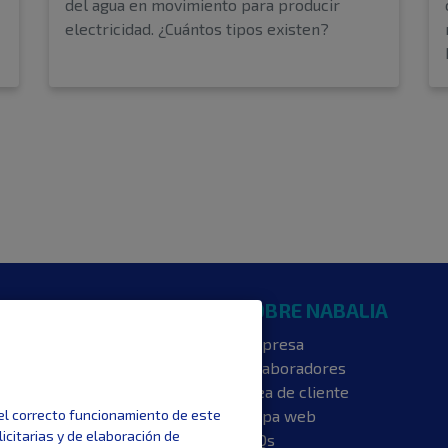
del agua en movimiento para producir
electricidad. ¿Cuántos tipos existen?
NTERESA
SOBRE NABALIA
s luz
Empresa
s gas
Colaboradores
ncia energética
Área de cliente
 el correcto funcionamiento de este
ios
Mapa web
licitarias y de elaboración de
aje
FAQs