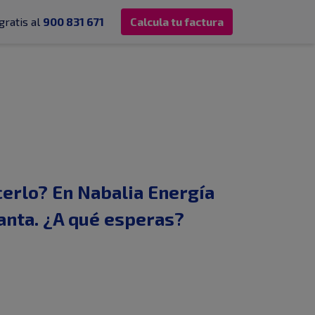
gratis al
900 831 671
Calcula tu factura
erlo? En Nabalia Energía
lanta. ¿A qué esperas?