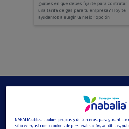
¿Sabes en qué debes fijarte para contratar
una tarifa de gas para tu empresa? Hoy te
ayudamos a elegir la mejor opción.
CONTACTO
TE I
Plaza Urquinaona 7
Tarifa
Tarifa
08010 Barcelona
Eficie
Gran Vía, 16. 1ª - Puerta 3
NABALIA utiliza cookies propias y de terceros, para garantizar
Servic
sitio web, así como cookies de personalización, analíticas, pub
28013 Madrid
Arbitr