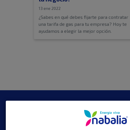
13 ene 2022
¿Sabes en qué debes fijarte para contratar
una tarifa de gas para tu empresa? Hoy te
ayudamos a elegir la mejor opción.
CONTACTO
TE I
Plaza Urquinaona 7
Tarifa
Tarifa
08010 Barcelona
Eficie