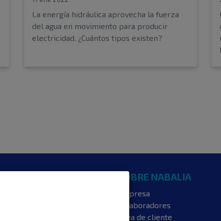
La energía hidráulica aprovecha la fuerza
del agua en movimiento para producir
electricidad. ¿Cuántos tipos existen?
NTERESA
SOBRE NABALIA
s luz
Empresa
s gas
Colaboradores
ncia energética
Área de cliente