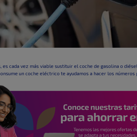
 es cada vez más viable sustituir el coche de gasolina o diésel
consume un coche eléctrico te ayudamos a hacer los números p