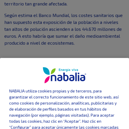
territorio tan grande afectada.
Según estima el Banco Mundial, los costes sanitarios que
han supuesto esta exposición de la población a niveles
tan altos de polución ascienden a los 44.670 millones de
euros. A esto habría que sumar el daño medioambiental
producido a nivel de ecosistemas.
Últimas noticias
NABALIA utiliza cookies propias y de terceros, para
GAS
BÁSICOS
garantizar el correcto funcionamiento de este sitio web, así
como cookies de personalización, analíticas, publicitarias y
de elaboración de perfiles basados en tus hábitos de
navegación (por ejemplo, páginas visitadas). Para aceptar
todas las cookies, haz clic en “Aceptar”. Haz clic en
“Configurar” para aceptar únicamente las cookies marcadas