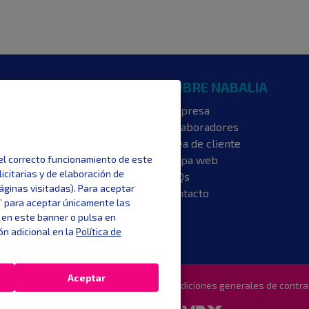
NTERESA
SOBRE NABALIA
s luz
Empresa
s gas
Colaboradores
ncia energética
Área de cliente
ios
Mapa web
 el correcto funcionamiento de este
licitarias y de elaboración de
aje
FAQs
áginas visitadas). Para aceptar
 luz hoy
Contacto
ar” para aceptar únicamente las
 en este banner o pulsa en
ón adicional en la
Política de
Aceptar
s.
Aviso legal y Condiciones de Uso
Condiciones generales de contra