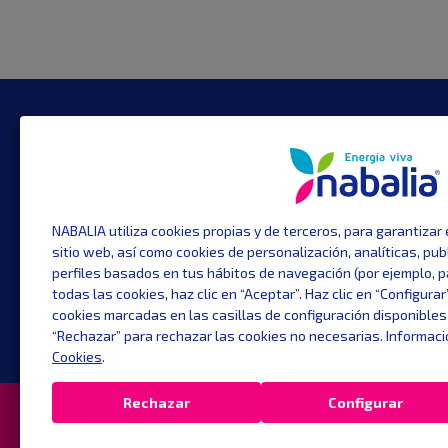
CONTACTO
TE I
Plaza Urquinaona 7
Tarifa
Tarifa
08010 Barcelona
Eficie
Gran Vía, 16. 1ª - Puerta 3
Servic
NABALIA utiliza cookies propias y de terceros, para garantizar
sitio web, así como cookies de personalización, analíticas, pub
28013 Madrid
Arbitr
perfiles basados en tus hábitos de navegación (por ejemplo, p
Precio
info@nabaliaenergia.com
todas las cookies, haz clic en “Aceptar”. Haz clic en “Configur
cookies marcadas en las casillas de configuración disponibles
900 831 671
“Rechazar” para rechazar las cookies no necesarias. Informaci
Cookies
.
Rechazar
Configurar
Copyright © 2024. Todos los derechos reservado