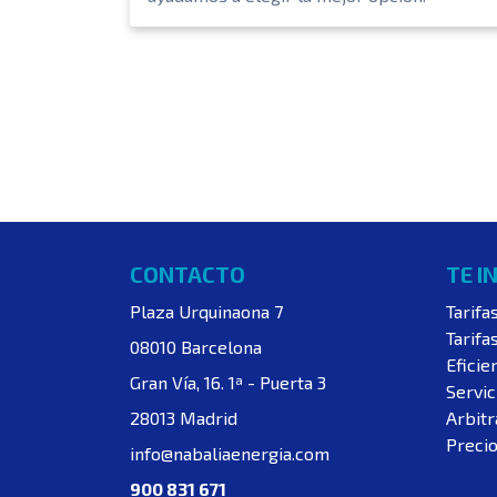
CONTACTO
TE I
Plaza Urquinaona 7
Tarifa
Tarifa
08010 Barcelona
Eficie
Gran Vía, 16. 1ª - Puerta 3
Servic
28013 Madrid
Arbitr
Precio
info@nabaliaenergia.com
900 831 671