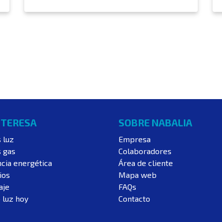
NTERESA
SOBRE NABALIA
s luz
Empresa
s gas
Colaboradores
ncia energética
Área de cliente
ios
Mapa web
aje
FAQs
 luz hoy
Contacto