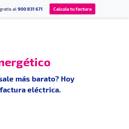
gratis al
900 831 671
Calcula tu factura
energético
 sale más barato? Hoy
factura eléctrica.