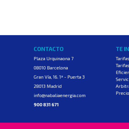
CONTACTO
TE I
Plaza Urquinaona 7
Tarifa
Tarifa
08010 Barcelona
Eficie
Gran Vía, 16. 1ª - Puerta 3
Servic
28013 Madrid
Arbitr
Precio
info@nabaliaenergia.com
900 831 671