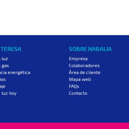
NTERESA
SOBRE NABALIA
s luz
Empresa
s gas
Colaboradores
ncia energética
Área de cliente
ios
Mapa web
aje
FAQs
 luz hoy
Contacto