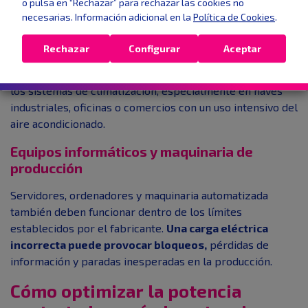
o pulsa en “Rechazar” para rechazar las cookies no
climatización
necesarias. Información adicional en la
Política de Cookies
.
Los
motores industriales requieren una potencia
Rechazar
Configurar
Aceptar
nominal estable para evitar picos de consumo y
reducir el desgaste interno
. Algo parecido ocurre con
los sistemas de climatización, especialmente en naves
industriales, oficinas o comercios con un uso intensivo del
aire acondicionado.
Equipos informáticos y maquinaria de
producción
Servidores, ordenadores y maquinaria automatizada
también deben funcionar dentro de los límites
establecidos por el fabricante.
Una carga eléctrica
incorrecta puede provocar bloqueos,
pérdidas de
información y paradas inesperadas en la producción.
Cómo optimizar la potencia