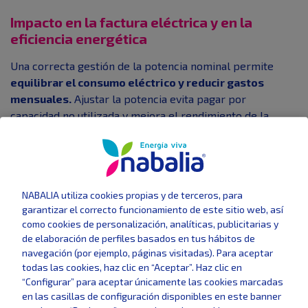
Impacto en la factura eléctrica y en la
eficiencia energética
Una correcta gestión de la potencia nominal permite
equilibrar el consumo eléctrico y reducir gastos
mensuales.
Ajustar la potencia evita pagar por
capacidad no utilizada y mejora el rendimiento de la
instalación. Además,
una empresa energéticamente
eficiente transmite una imagen más competitiva y
sostenible.
Potencia nominal en maquinaria y
NABALIA utiliza cookies propias y de terceros, para
garantizar el correcto funcionamiento de este sitio web, así
equipos industriales
como cookies de personalización, analíticas, publicitarias y
de elaboración de perfiles basados en tus hábitos de
La mayoría de los procesos productivos dependen
navegación (por ejemplo, páginas visitadas). Para aceptar
directamente de equipos eléctricos cuya potencia debe
todas las cookies, haz clic en “Aceptar”. Haz clic en
estar perfectamente ajustada.
“Configurar” para aceptar únicamente las cookies marcadas
en las casillas de configuración disponibles en este banner
Motores eléctricos y sistemas de