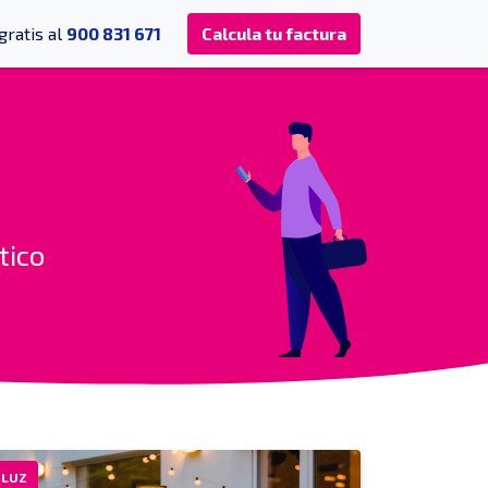
gratis al
900 831 671
Calcula tu factura
tico
LUZ