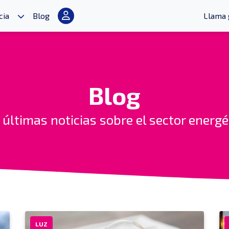
cia
Blog
Llama 
Blog
 últimas noticias sobre el sector energé
LUZ