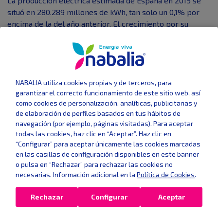
La producción eléctrica estimada de España en 2015 se
situó en 280.289 millones de kWh, tan solo un 0,1% por
encima de la del año anterior. El crecimiento por su
parte, de la potencia eléctrica instalada en España fue de
un 0,2% frente al año 2014. Por tecnologías, destacó el
incremento de la potencia hidroeléctrica en 883 MW.
En lo relativo a las inversiones, el presidente de UNESA
NABALIA utiliza cookies propias y de terceros, para
ha destacado el aumento de un 1,5% en activos eléctricos.
garantizar el correcto funcionamiento de este sitio web, así
Recuerda, a su vez, que en 2015, se aprobaron normativas,
como cookies de personalización, analíticas, publicitarias y
como la que establece los valores unitarios de
de elaboración de perfiles basados en tus hábitos de
navegación (por ejemplo, páginas visitadas). Para aceptar
retribución de las actividades de distribución y
todas las cookies, haz clic en “Aceptar”. Haz clic en
transporte y el real decreto que regula el suministro y la
“Configurar” para aceptar únicamente las cookies marcadas
producción de electricidad con
autoconsumo
.
en las casillas de configuración disponibles en este banner
o pulsa en “Rechazar” para rechazar las cookies no
necesarias. Información adicional en la
Política de Cookies
.
Últimas noticias
Rechazar
Configurar
Aceptar