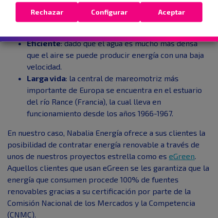
producir mareas más altas o bajas, lo que facilita la
Rechazar
Configurar
Aceptar
instalación de los sistemas más adecuados para
cada lugar.
Eficiente
: dado que el agua es mucho más densa
que el aire se puede producir energía con una baja
velocidad.
Larga vida
: la central de mareomotriz más
importante de Europa se encuentra en el estuario
del río Rance (Francia), la cual lleva en
funcionamiento desde los años 1966-1967.
En nuestro caso, Nabalia Energía ofrece a sus clientes la
posibilidad de contratar energía renovable a través de
unos de nuestros proyectos estrella como es
eGreen
.
Aquellos clientes que usan eGreen se les garantiza que la
energía que consumen procede 100% de fuentes
renovables gracias a su certificación por parte de la
Comisión Nacional de los Mercados y la Competencia
(CNMC).