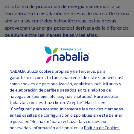
Otra forma de producción de energía mareomotriz se
encuentra en la instalación de presas de marea. De forma
similar a las centrales hidroeléctricas, estas presas
aprovechan la energía potencial derivada de la diferencia
de altura entre las mareas bajas y las altas.
Así, en la energía mareomotriz encontramos una de las
energías renovables más interesantes a nivel de
existencia de recursos ya que estos no se agotan por su
explotación pues la generación de mareas es producto
NABALIA utiliza cookies propias y de terceros, para
de la interacción del Sol y la Luna con los océanos.
garantizar el correcto funcionamiento de este sitio web, así
como cookies de personalización, analíticas, publicitarias y
Ventajas de la energía
de elaboración de perfiles basados en tus hábitos de
mareomotriz
navegación (por ejemplo, páginas visitadas). Para aceptar
todas las cookies, haz clic en “Aceptar”. Haz clic en
“Configurar” para aceptar únicamente las cookies marcadas
Limpia
: su generación no produce ningún gas
en las casillas de configuración disponibles en este banner
contaminante y sus recursos nunca se podrán
o pulsa en “Rechazar” para rechazar las cookies no
agotar por la explotación de ellos.
necesarias. Información adicional en la
Política de Cookies
.
Predecible
: es posible conocer cuándo se van a