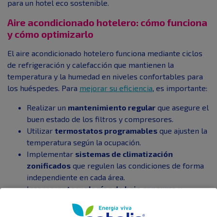
para un hotel eco sostenible.
Aire acondicionado hotelero: cómo funciona
y cómo optimizarlo
El aire acondicionado hotelero funciona mediante ciclos
de refrigeración y calefacción que mantienen la
temperatura y la humedad en niveles confortables para
los huéspedes. Para
mejorar su eficiencia
, es importante:
Realizar un
mantenimiento regular
que asegure el
buen estado de los filtros y compresores.
Utilizar
termostatos programables
que ajusten la
temperatura según la ocupación.
Implementar
sistemas de climatización
zonificados
que regulen las condiciones de forma
independiente en cada área.
Incorporar
tecnologías de bajo consumo
y
bombas de calor que aprovechen fuentes
renovables.