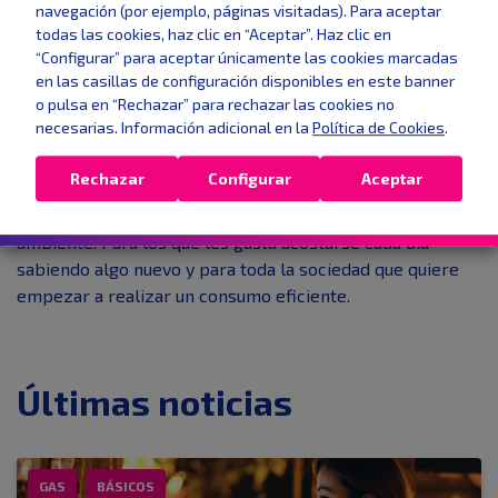
navegación (por ejemplo, páginas visitadas). Para aceptar
nuestro país.
todas las cookies, haz clic en “Aceptar”. Haz clic en
“Configurar” para aceptar únicamente las cookies marcadas
El glosario energético incluido en esta revista te ayudará
en las casillas de configuración disponibles en este banner
a comprender y dominar todos los conceptos, a veces
o pulsa en “Rechazar” para rechazar las cookies no
complicados, que integran el mundo de las energías.
necesarias. Información adicional en la
Política de Cookies
.
Como puedes ver
Energía Viva
es una revista pensada
Rechazar
Configurar
Aceptar
para todos. Para los amantes de las nuevas tecnologías.
Para los que quieren ser respetuosos con el medio
ambiente. Para los que les gusta acostarse cada día
sabiendo algo nuevo y para toda la sociedad que quiere
empezar a realizar un consumo eficiente.
Últimas noticias
GAS
BÁSICOS