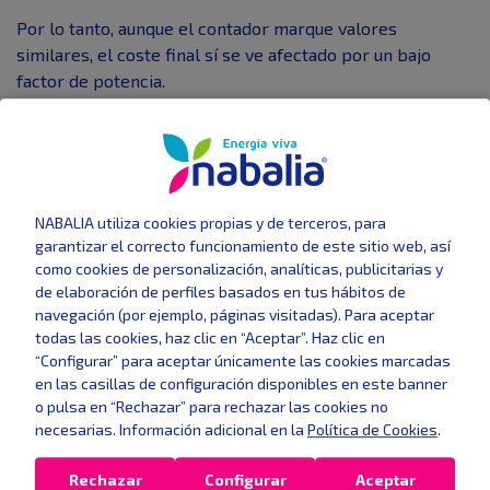
Por lo tanto, aunque el contador marque valores
similares, el coste final sí se ve afectado por un bajo
factor de potencia.
Qué tipo de cargas provocan un
factor de potencia bajo
Determinados equipos eléctricos son los principales
NABALIA utiliza cookies propias y de terceros, para
responsables de un factor de potencia bajo. Entre los
garantizar el correcto funcionamiento de este sitio web, así
más habituales se encuentran:
como cookies de personalización, analíticas, publicitarias y
de elaboración de perfiles basados en tus hábitos de
Motores eléctricos trabajando en vacío o con baja
navegación (por ejemplo, páginas visitadas). Para aceptar
carga
todas las cookies, haz clic en “Aceptar”. Haz clic en
Transformadores sobredimensionados
“Configurar” para aceptar únicamente las cookies marcadas
Equipos de soldadura
en las casillas de configuración disponibles en este banner
o pulsa en “Rechazar” para rechazar las cookies no
Sistemas de climatización industrial
necesarias. Información adicional en la
Política de Cookies
.
Iluminación con balastos antiguos
Maquinaria con arranques frecuentes
Rechazar
Configurar
Aceptar