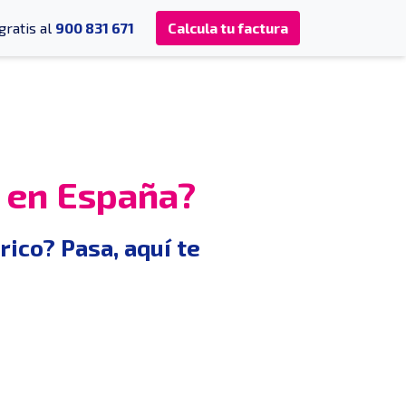
gratis al
900 831 671
Calcula tu factura
o en España?
ico? Pasa, aquí te