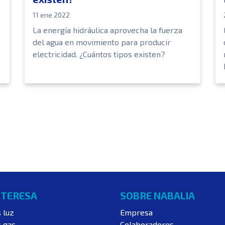
11 ene 2022
La energía hidráulica aprovecha la fuerza
del agua en movimiento para producir
electricidad. ¿Cuántos tipos existen?
NTERESA
SOBRE NABALIA
s luz
Empresa
s gas
Colaboradores