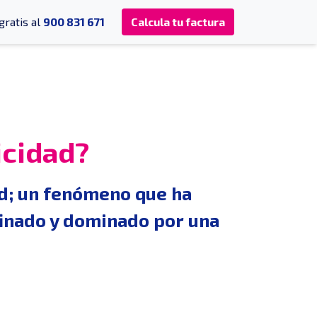
gratis al
900 831 671
Calcula tu factura
icidad?
dad; un fenómeno que ha
finado y dominado por una