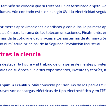
o también se conocía que si frotabas un determinado objeto —
umas. Aún con todo esto, en el siglo XVII la electricidad seg
primeras aproximaciones científicas y, con ellas, la primera ap
ción para la rama de las telecomunicaciones. Finalmente, en el
ás de la cotidianeidad gracias a los
sistemas de iluminació
o el músculo principal de la Segunda Revolución Industrial.
tras la ciencia
be destacar la figura y el trabajo de una serie de mentes privil
les de su época. Sin a sus experimentos, inventos y teorías, 
enjamin Franklin
. Más conocido por ser uno de los padres fun
yos son descargas eléctricas de tipo electrostático y en 1757
 primera pila eléctrica capaz de otorgar una corriente continua