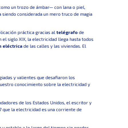
como un trozo de ámbar— con lana o piel,
uía siendo considerada un mero truco de magia
licación práctica gracias al
telégrafo
de
 siglo XIX, la electricidad llega hasta todos
n
eléctrica
de las calles y las viviendas. El
egiadas y valientes que desafiaron los
nuestro conocimiento sobre la electricidad y
dadores de los Estados Unidos, el escritor y
 que la electricidad es una corriente de
 y estable a lo largo del tiempo sin perder