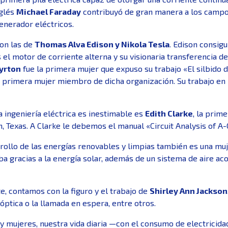
nglés
Michael Faraday
contribuyó de gran manera a los campos
generador eléctricos.
son las de
Thomas Alva Edison y Nikola Tesla
. Edison consig
el motor de corriente alterna y su visionaria transferencia d
yrton
fue la primera mujer que expuso su trabajo «El silbido de
primera mujer miembro de dicha organización. Su trabajo en la
 ingeniería eléctrica es inestimable es
Edith Clarke
, la prim
n, Texas. A Clarke le debemos el manual «Circuit Analysis of 
rrollo de las energías renovables y limpias también es una mu
a gracias a la energía solar, además de un sistema de aire ac
, contamos con la figuro y el trabajo de
Shirley Ann Jackson
a óptica o la llamada en espera, entre otros.
y mujeres, nuestra vida diaria —con el consumo de electricid