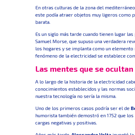
En otras culturas de la zona del mediterráne
este podía atraer objetos muy ligeros como pl
barata.
Es un siglo más tarde cuando tienen lugar las 
Samuel Morse, que supuso una verdadera revolu
los hogares y se implanta como un elemento m
fenómeno de la electricidad se establece com
Las mentes que se ocultan 
A lo largo de la historia de la electricidad ca
conocimientos establecidos y las normas socia
nuestra tecnología no sería la misma.
Uno de los primeros casos podría ser el de
B
humorista también demostró en 1752 que los ra
cargas negativas y positivas.
Años más tarde,
Alessandro Volta
inventó la