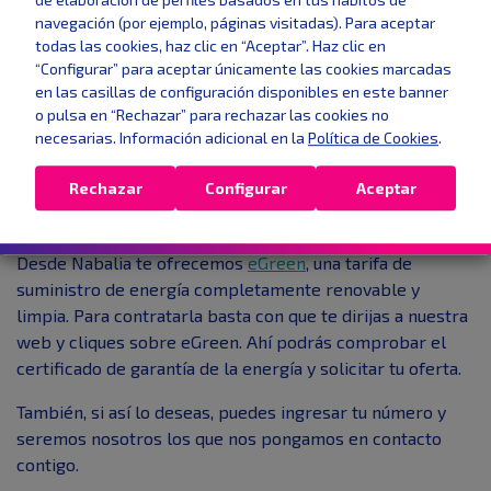
navegación (por ejemplo, páginas visitadas). Para aceptar
Esta opción tiene sin duda sus atractivos pero es más
todas las cookies, haz clic en “Aceptar”. Haz clic en
costosa, por eso en Nabalia te ofrecemos un cómodo
“Configurar” para aceptar únicamente las cookies marcadas
en las casillas de configuración disponibles en este banner
plan de financiamiento que se verá reflejado junto con tus
o pulsa en “Rechazar” para rechazar las cookies no
facturas de luz. De esta forma, no sentirás la inversión
necesarias. Información adicional en la
Política de Cookies
.
inicial y podrás optar por esta forma de energías
renovables
Rechazar
Configurar
Aceptar
Egreen
Desde Nabalia te ofrecemos
eGreen
, una tarifa de
suministro de energía completamente renovable y
limpia. Para contratarla basta con que te dirijas a nuestra
web y cliques sobre eGreen. Ahí podrás comprobar el
certificado de garantía de la energía y solicitar tu oferta.
También, si así lo deseas, puedes ingresar tu número y
seremos nosotros los que nos pongamos en contacto
contigo.