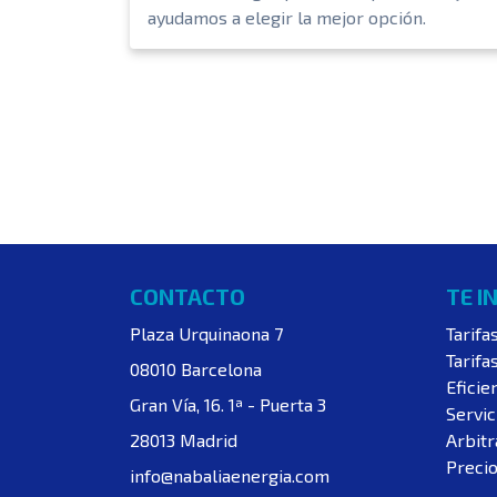
ayudamos a elegir la mejor opción.
CONTACTO
TE I
Plaza Urquinaona 7
Tarifa
Tarifa
08010 Barcelona
Eficie
Gran Vía, 16. 1ª - Puerta 3
Servic
28013 Madrid
Arbitr
Precio
info@nabaliaenergia.com