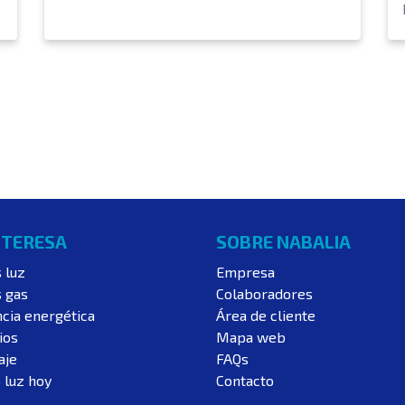
NTERESA
SOBRE NABALIA
s luz
Empresa
s gas
Colaboradores
ncia energética
Área de cliente
ios
Mapa web
aje
FAQs
 luz hoy
Contacto