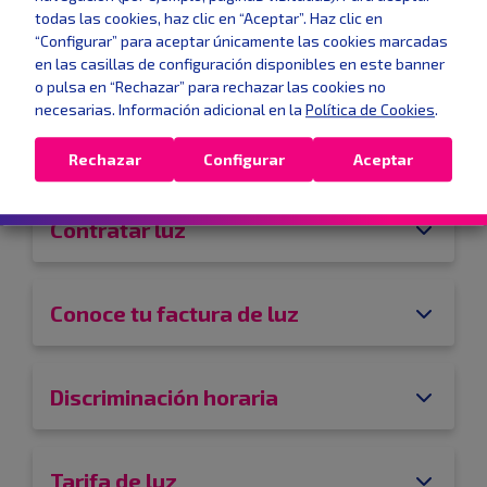
FAQs
Potencia eléctrica
todas las cookies, haz clic en “Aceptar”. Haz clic en
“Configurar” para aceptar únicamente las cookies marcadas
Acerca de Nabalia Energía
en las casillas de configuración disponibles en este banner
o pulsa en “Rechazar” para rechazar las cookies no
necesarias. Información adicional en la
Política de Cookies
.
Dar de alta la luz
Rechazar
Configurar
Aceptar
Contratar luz
Conoce tu factura de luz
Discriminación horaria
Tarifa de luz